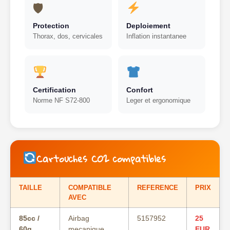
🛡
Protection
Deploiement
Thorax, dos, cervicales
Inflation instantanee
Certification
Confort
Norme NF S72-800
Leger et ergonomique
Cartouches CO2 compatibles
TAILLE
COMPATIBLE
REFERENCE
PRIX
AVEC
85cc /
Airbag
5157952
25
60g
mecanique
EUR