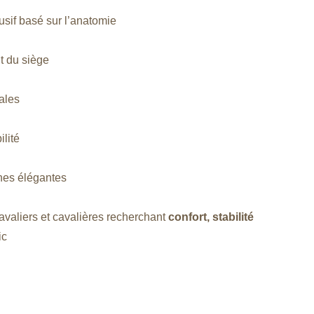
usif basé sur l’anatomie
t du siège
ales
ilité
gnes élégantes
cavaliers et cavalières recherchant
confort, stabilité
ic