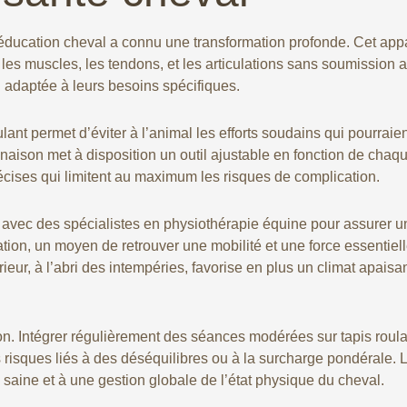
ééducation cheval a connu une transformation profonde. Cet appa
r les muscles, les tendons, et les articulations sans soumission 
 adaptée à leurs besoins spécifiques.
ulant permet d’éviter à l’animal les efforts soudains qui pourrai
inclinaison met à disposition un outil ajustable en fonction de c
récises qui limitent au maximum les risques de complication.
vec des spécialistes en physiothérapie équine pour assurer un
tion, un moyen de retrouver une mobilité et une force essentiel
ieur, à l’abri des intempéries, favorise en plus un climat apaisan
ion. Intégrer régulièrement des séances modérées sur tapis roul
s risques liés à des déséquilibres ou à la surcharge pondérale. L
saine et à une gestion globale de l’état physique du cheval.